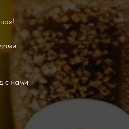
ца»!
юдами
д с нами!