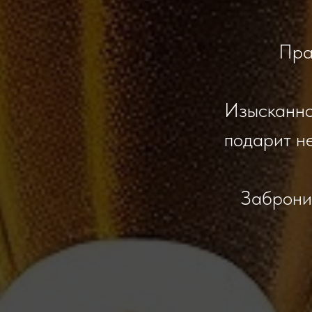
Пра
Изысканно
подарит н
Забронир