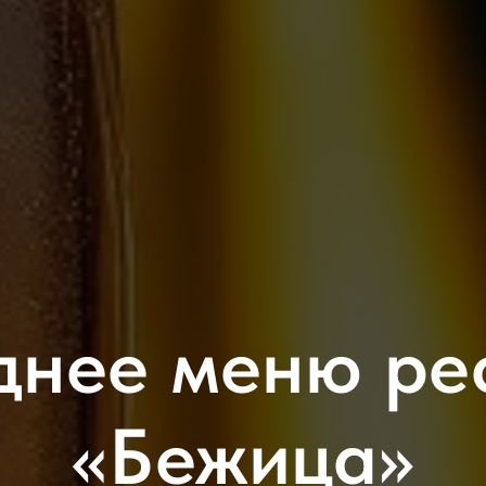
днее меню ре
«Бежица»