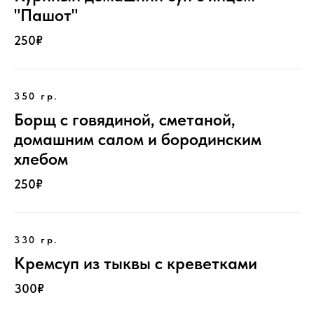
"Пашот"
250₽
350 гр.
Борщ с говядиной, сметаной,
домашним салом и бородинским
хлебом
250₽
330 гр.
Кремсуп из тыквы с креветками
300₽