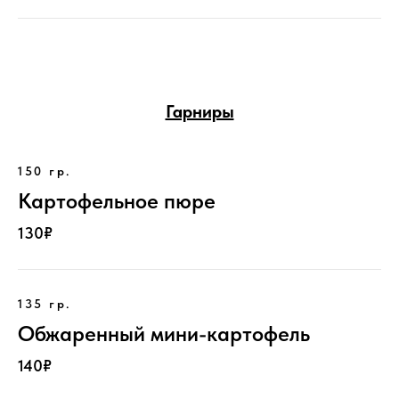
Гарниры
150 гр.
Картофельное пюре
130₽
135 гр.
Обжаренный мини-картофель
140₽