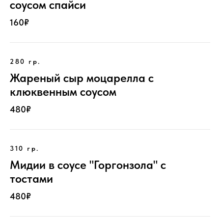
соусом спайси
160₽
280 гр.
Жареный сыр моцарелла с
клюквенным соусом
480₽
310 гр.
Мидии в соусе "Горгонзола" с
тостами
480₽