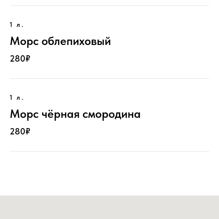
1 л.
Морс облепиховый
280₽
1 л.
Морс чёрная смородина
280₽